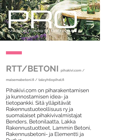
RTT/BETONI
pihakivi.com /
maisemabetoni.fi / taloyhtiopihat.fi
Pihakivi.com on piharakentamisen
ja kunnostamisen idea- ja
tietopankki. Sitä ylläpitävät
Rakennustuoteollisuus ry ja
suomalaiset pihakivivalmistajat
Benders, Betonilaatta, Lakka
Rakennustuotteet, Lammin Betoni,
Rakennusbetoni- ja Elementti ja